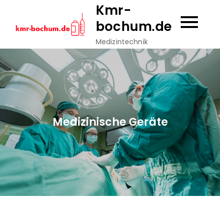
Skip
Kmr-
to
bochum.de
content
Medizintechnik
Medizinische Geräte