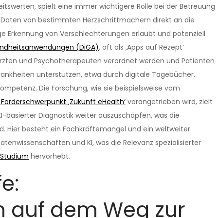
tswerten, spielt eine immer wichtigere Rolle bei der Betreuung
 Daten von bestimmten Herzschrittmachern direkt an die
ge Erkennung von Verschlechterungen erlaubt und potenziell
sundheitsanwendungen (DiGA)
, oft als ‚Apps auf Rezept‘
Ärzten und Psychotherapeuten verordnet werden und Patienten
ankheiten unterstützen, etwa durch digitale Tagebücher,
ompetenz. Die Forschung, wie sie beispielsweise vom
 Förderschwerpunkt ‚Zukunft eHealth‘
vorangetrieben wird, zielt
I-basierter Diagnostik weiter auszuschöpfen, was die
d. Hier besteht ein Fachkräftemangel und ein weltweiter
tenwissenschaften und KI, was die Relevanz spezialisierter
 Studium
hervorhebt.
e:
n auf dem Weg zur