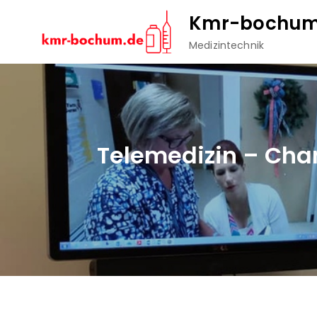
Skip
Kmr-bochum
to
Medizintechnik
content
Telemedizin – Cha